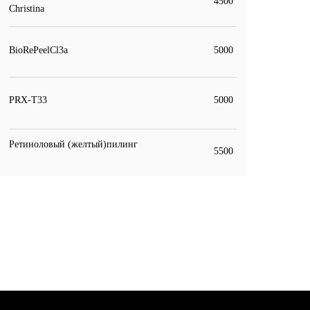
4500
Christina
BioRePeelCl3а
5000
PRX-T33
5000
Ретиноловый (желтый)пилинг
5500