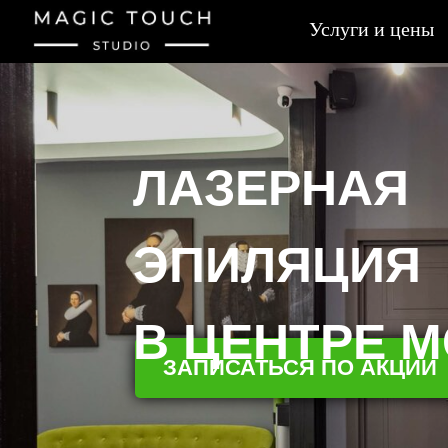
Verification: 855922f5cf0f30cc
Услуги и цены
ЛАЗЕРНАЯ
ЭПИЛЯЦИЯ
В ЦЕНТРЕ 
ЗАПИСАТЬСЯ ПО АКЦИИ